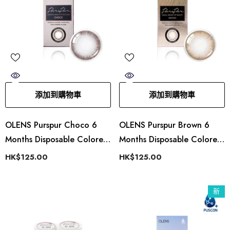
添加到購物車
添加到購物車
OLENS Purspur Choco 6
OLENS Purspur Brown 6
Months Disposable Colored
Months Disposable Colored
Coontacts (1 Lens)
Coontacts (1 Lens)
HK$125.00
HK$125.00
新