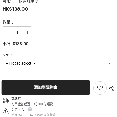
可用性:
很多有庫存
HK$138.00
數量：
減
增
少
加
$138.00
小計:
Olens
Olens
Tika
Tika
3con
3con
SPH
Gray
Gray
月
月
拋
拋
美
美
瞳
瞳
隱
隱
眼
眼
添加到購物車
（2
（2
片）
片）
免運費
的
的
訂單金額超過 HK$600 免運費
數
數
發貨時間
量
量
該商品在 7 - 14 天內處理並發貨