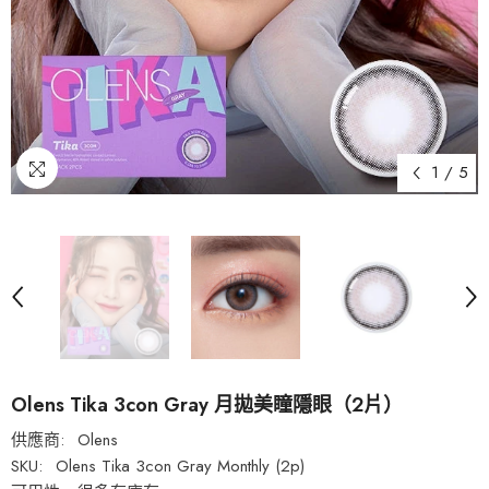
1
/
5
Olens Tika 3con Gray 月拋美瞳隱眼（2片）
供應商:
Olens
SKU:
Olens Tika 3con Gray Monthly (2p)