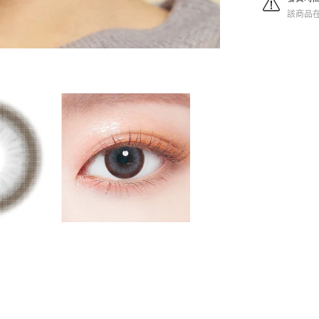
的
該商品在 
數
量