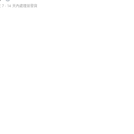
的
7 - 14 天內處理並發貨
數
量