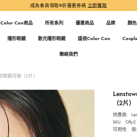
成為會員領取9折優惠券碼
立即獲取
Color Con商品
所有系列
優惠商品
品牌
顏色
隱形眼鏡
散光隱形眼鏡
遠視Color Con
Cospl
聯絡我們
 彩色隱形眼鏡月拋（2片）
Lenst
（2片）
供應商:
Le
SKU:
Olly2
可用性:
很