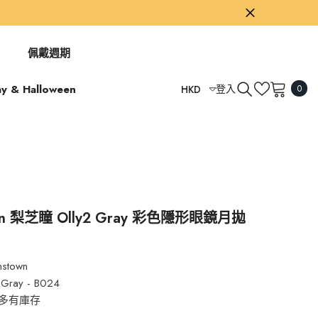
佩戴週期
0
ay & Halloween
登入
HKD
0
項
USD
目
GBP
EUR
AUD
TWD
own 梨芝瞳 Olly2 Gray 彩色隱形眼鏡月拋
HKD
nstown
 Gray - B024
多有庫存