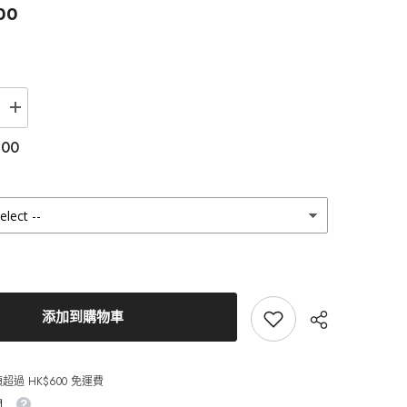
00
增
加
.00
Lenstown
梨
芝
瞳
Olly2
Gray
彩
色
隱
形
眼
添加到購物車
鏡
月
拋
超過 HK$600 免運費
（2
片）
間