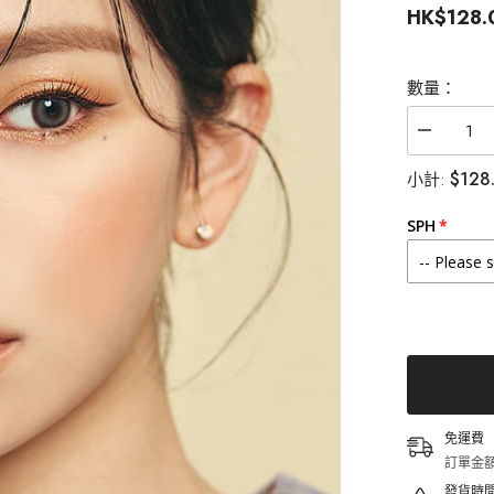
HK$128.
數量：
減
少
$128
小計:
Lenstown
梨
芝
SPH
瞳
Olly2
Gray
彩
色
隱
形
眼
鏡
月
免運費
拋
訂單金額
（2
片）
發貨時