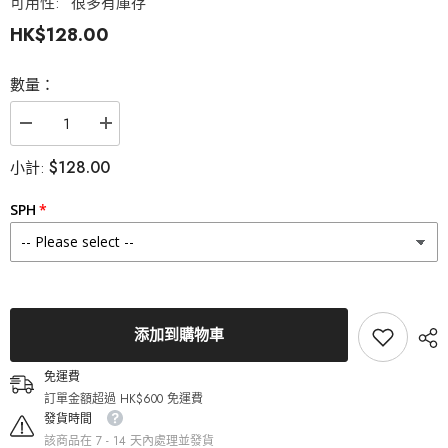
可用性:
很多有庫存
HK$128.00
數量：
減
增
少
加
$128.00
小計:
Olens
Olens
Smoky
Smoky
Gray
Gray
SPH
1
1
Day
Day
日
日
拋
拋
美
美
瞳
瞳
隱
隱
添加到購物車
形
形
眼
眼
免運費
鏡
鏡
訂單金額超過 HK$600 免運費
（10
（10
片）
片）
發貨時間
的
的
該商品在 7 - 14 天內處理並發貨