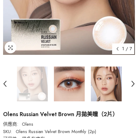
1
/
7
Olens Russian Velvet Brown 月拋美瞳（2片）
供應商:
Olens
SKU:
Olens Russian Velvet Brown Monthly (2p)