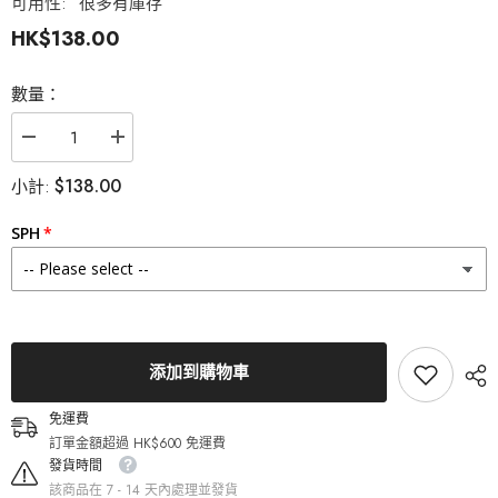
可用性:
很多有庫存
HK$138.00
數量：
減
增
少
加
$138.00
小計:
Olens
Olens
Russian
Russian
Velvet
Velvet
SPH
Brown
Brown
月
月
拋
拋
美
美
瞳
瞳
（2
（2
片）
片）
添加到購物車
的
的
數
數
免運費
量
量
訂單金額超過 HK$600 免運費
發貨時間
該商品在 7 - 14 天內處理並發貨