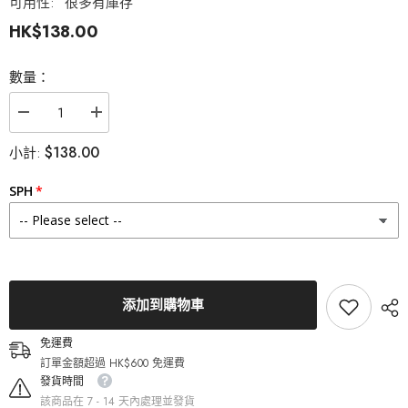
可用性:
很多有庫存
HK$138.00
數量：
減
增
少
加
$138.00
小計:
Olens
Olens
Jennifer
Jennifer
Gray
Gray
SPH
月
月
拋
拋
彩
彩
色
色
隱
隱
形
形
眼
眼
添加到購物車
鏡
鏡
（2
（2
免運費
片）
片）
訂單金額超過 HK$600 免運費
的
的
發貨時間
數
數
該商品在 7 - 14 天內處理並發貨
量
量