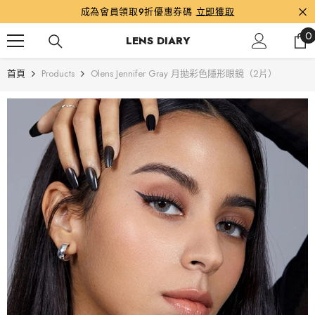
跳到內容
成為會員領取9折優惠券碼
立即獲取
0
0
LENS DIARY
首頁
Products
Olens Jennifer Gray 月拋彩色隱形眼鏡（2片）