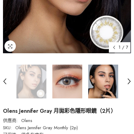
1
/
7
Olens Jennifer Gray 月拋彩色隱形眼鏡（2片）
供應商:
Olens
SKU:
Olens Jennifer Gray Monthly (2p)