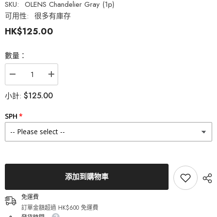
SKU:
OLENS Chandelier Gray (1p)
可用性:
很多有庫存
HK$125.00
數量：
減
增
少
加
$125.00
小計:
OLENS
OLENS
Chandelier
Chandelier
Gray
Gray
SPH
半
半
年
年
拋
拋
美
美
瞳
瞳
隱
隱
形
形
添加到購物車
眼
眼
鏡
鏡
免運費
（1
（1
訂單金額超過 HK$600 免運費
片）
片）