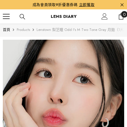
跳到內容
成為會員領取9折優惠券碼
立即獲取
0
0
LENS DIARY
首頁
Products
Lenstown 梨芝瞳 Odd I's M Two Tone Gray 月拋（1片