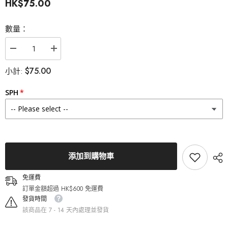
HK$75.00
數量：
減
增
少
加
$75.00
小計:
Lenstown
Lenstown
梨
梨
芝
芝
SPH
瞳
瞳
Odd
Odd
I&#39;s
I&#39;s
M
M
two
two
tone
tone
Gray
Gray
添加到購物車
月
月
拋
拋
（1
（1
免運費
片）
片）
訂單金額超過 HK$600 免運費
的
的
發貨時間
數
數
該商品在 7 - 14 天內處理並發貨
量
量