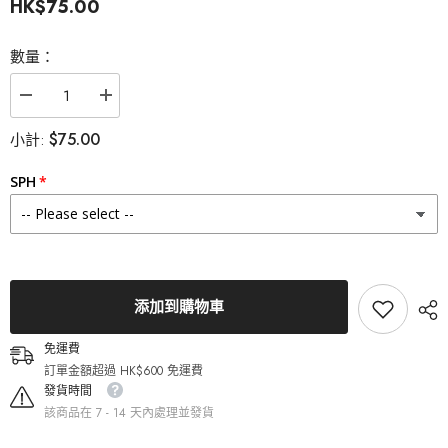
HK$75.00
數量：
減
增
少
加
$75.00
小計:
Lenstown
Lenstown
梨
梨
芝
芝
SPH
瞳
瞳
Odd
Odd
I&#39;s
I&#39;s
M
M
plain
plain
odd
odd
Brown
Brown
添加到購物車
月
月
拋
拋
（1
（1
免運費
片）
片）
訂單金額超過 HK$600 免運費
的
的
發貨時間
數
數
該商品在 7 - 14 天內處理並發貨
量
量