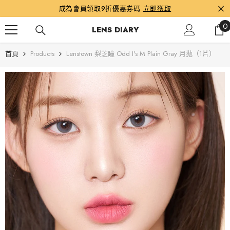
跳到內容
成為會員領取9折優惠券碼
立即獲取
0
0
LENS DIARY
首頁
Products
Lenstown 梨芝瞳 Odd I's M Plain Gray 月拋（1片）