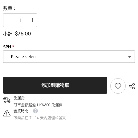
數量：
減
增
少
加
$75.00
小計:
Lenstown
Lenstown
梨
梨
芝
芝
SPH
瞳
瞳
Odd
Odd
I&#39;s
I&#39;s
M
M
plain
plain
Gray
Gray
月
月
添加到購物車
拋
拋
（1
（1
片）
片）
免運費
的
的
訂單金額超過 HK$600 免運費
數
數
發貨時間
量
量
該商品在 7 - 14 天內處理並發貨