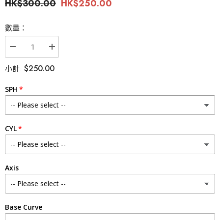
HK$300.00
HK$250.00
數量：
減
增
少
加
$250.00
小計:
NEO
NEO
N514
N514
Ruby
Ruby
SPH
Brown
Brown
Toric
Toric
散
散
光
光
訂
訂
CYL
製
製
年
年
拋
拋
隱
隱
Axis
形
形
眼
眼
鏡
鏡
（1
（1
Base Curve
片）
片）
的
的