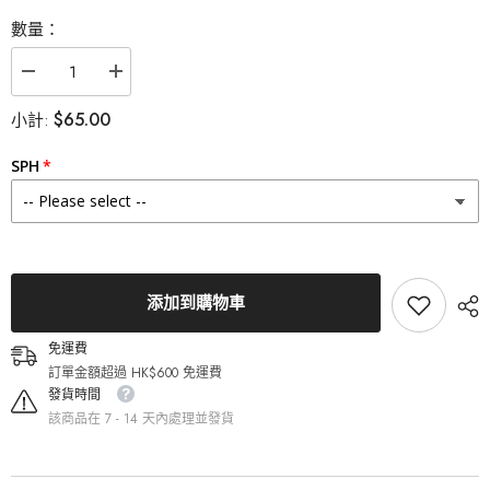
數量：
減
增
少
加
$65.00
小計:
Lenstown
Lenstown
梨
梨
芝
芝
SPH
瞳
瞳
Swan
Swan
Gray
Gray
月
月
拋
拋
（1
（1
片）
片）
添加到購物車
的
的
數
數
免運費
量
量
訂單金額超過 HK$600 免運費
發貨時間
該商品在 7 - 14 天內處理並發貨