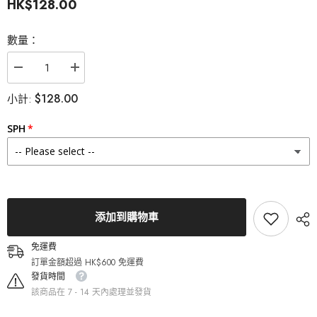
HK$128.00
數量：
減
增
少
加
$128.00
小計:
Lenstown
Lenstown
梨
梨
芝
芝
SPH
瞳
瞳
Romantea
Romantea
Tokyo
Tokyo
Khaki
Khaki
Brown
Brown
月
月
拋
拋
添加到購物車
（2
（2
片）
片）
免運費
的
的
訂單金額超過 HK$600 免運費
數
數
量
量
發貨時間
該商品在 7 - 14 天內處理並發貨