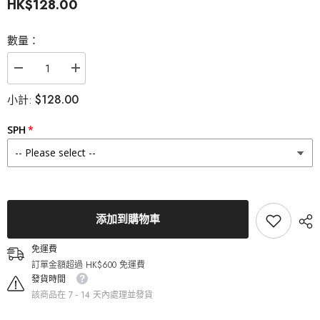
HK$128.00
數量：
減
增
少
加
$128.00
小計:
Lenstown
Lenstown
梨
梨
芝
芝
SPH
瞳
瞳
Romantea
Romantea
Paris
Paris
Pink
Pink
Brown
Brown
月
月
拋
拋
添加到購物車
（2
（2
片）
片）
免運費
的
的
訂單金額超過 HK$600 免運費
數
數
量
量
發貨時間
該商品在 7 - 14 天內處理並發貨