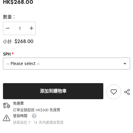
HK$268.00
數量：
減
增
少
加
$268.00
小計:
Lenstown
Lenstown
梨
梨
芝
芝
SPH
瞳
瞳
Lighly
Lighly
Rose
Rose
Gray
Gray
隱
隱
形
形
眼
眼
添加到購物車
鏡
鏡
日
日
免運費
拋
拋
訂單金額超過 HK$600 免運費
（30
（30
發貨時間
片）
片）
該商品在 7 - 14 天內處理並發貨
的
的
數
數