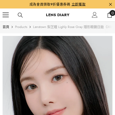
跳到內容
成為會員領取9折優惠券碼
立即獲取
0
0
LENS DIARY
首頁
Products
Lenstown 梨芝瞳 Lighly Rose Gray 隱形眼鏡日拋（30