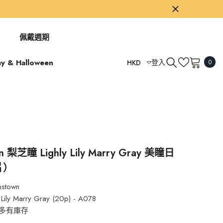
佩戴週期
0
ay & Halloween
登入
HKD
0
項
USD
目
GBP
EUR
AUD
TWD
n 梨芝瞳 Lighly Lily Marry Gray 美瞳日
片）
HKD
nstown
y Lily Marry Gray (20p) - A078
多有庫存