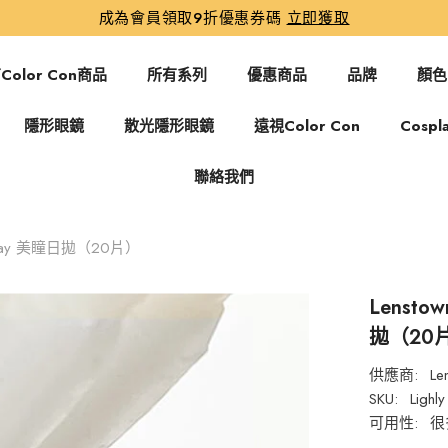
成為會員領取9折優惠券碼
立即獲取
Color Con商品
所有系列
優惠商品
品牌
顏色
隱形眼鏡
散光隱形眼鏡
遠視Color Con
Cospl
聯絡我們
ry Gray 美瞳日拋（20片）
Lenstow
拋（20
供應商:
Le
SKU:
Lighl
可用性:
很