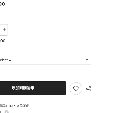
00
增
加
.00
Lenstown
梨
芝
瞳
Lighly
Lily
Marry
Gray
美
瞳
日
添加到購物車
拋
（20
片）
的
超過 HK$600 免運費
數
間