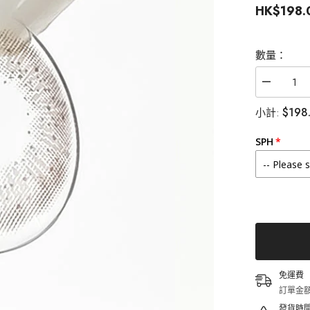
HK$198.
數量：
減
少
$198
小計:
Lenstown
梨
芝
SPH
瞳
Lighly
Lily
Marry
Gray
美
瞳
日
拋
（20
片）
免運費
的
訂單金額
數
發貨時