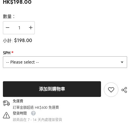
HK$198.00
數量：
減
增
少
加
$198.00
小計:
Lenstown
Lenstown
梨
梨
芝
芝
SPH
瞳
瞳
Lighly
Lighly
Classic
Classic
Brown
Brown
美
美
瞳
瞳
日
日
添加到購物車
拋
拋
（20
（20
免運費
片）
片）
訂單金額超過 HK$600 免運費
的
的
發貨時間
數
數
該商品在 7 - 14 天內處理並發貨
量
量