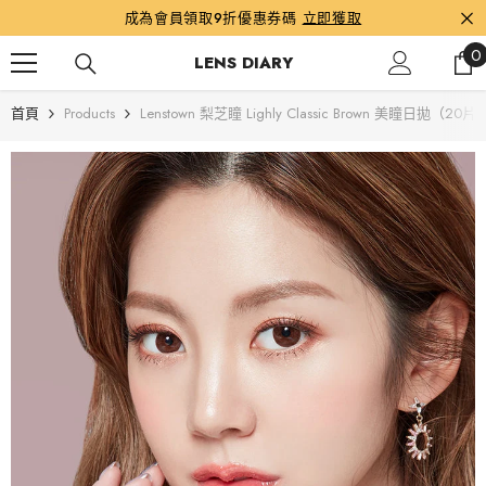
跳到內容
成為會員領取9折優惠券碼
立即獲取
0
0
LENS DIARY
首頁
Products
Lenstown 梨芝瞳 Lighly Classic Brown 美瞳日拋（20片