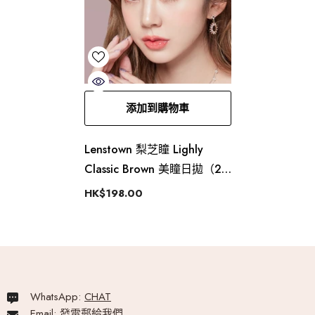
添加到購物車
Lenstown 梨芝瞳 Lighly
Classic Brown 美瞳日拋（20
片）
HK$198.00
WhatsApp:
CHAT
Email:
發電郵給我們