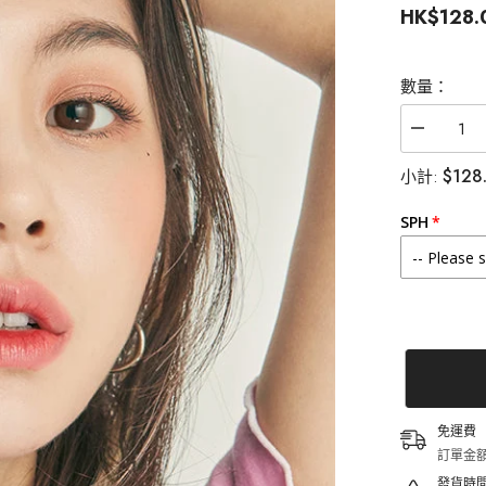
HK$128.
數量：
減
少
$128
小計:
Lenstown
梨
芝
SPH
瞳
Chocopon
Caramel
Choco
月
拋
（2
片）
的
數
免運費
量
訂單金額
發貨時