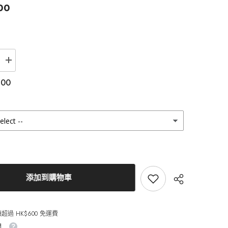
00
增
加
.00
Lenstown
梨
芝
瞳
g
Chocopong
Caramel
Choco
月
拋
（2
片）
添加到購物車
的
數
量
超過 HK$600 免運費
間