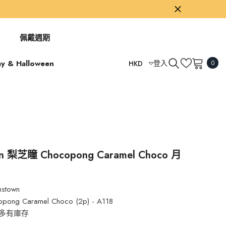
佩戴週期
0
ay & Halloween
登入
HKD
0
項
USD
目
GBP
EUR
AUD
TWD
wn 梨芝瞳 Chocopong Caramel Choco 月
）
HKD
nstown
pong Caramel Choco (2p) - A118
多有庫存