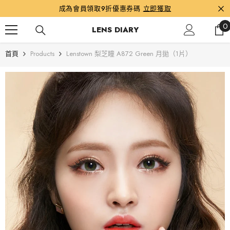
跳到內容
成為會員領取9折優惠券碼
立即獲取
0
0
LENS DIARY
首頁
Products
Lenstown 梨芝瞳 A872 Green 月拋（1片）