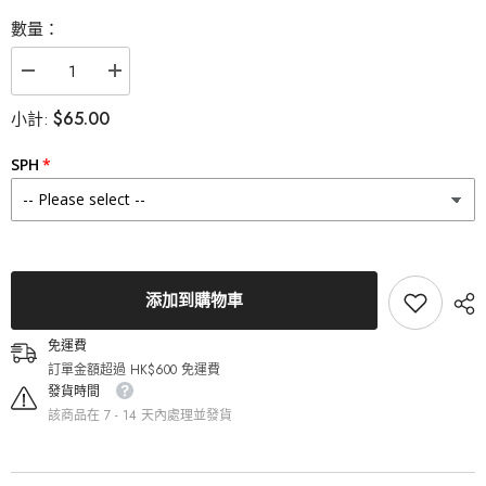
數量：
減
增
少
加
$65.00
小計:
Lenstown
Lenstown
梨
梨
芝
芝
SPH
瞳
瞳
A872
A872
Green
Green
月
月
拋
拋
（1
（1
片）
片）
添加到購物車
的
的
數
數
免運費
量
量
訂單金額超過 HK$600 免運費
發貨時間
該商品在 7 - 14 天內處理並發貨