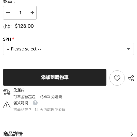
數量：
減
增
少
加
$128.00
小計:
Lenstown
Lenstown
梨
梨
芝
芝
SPH
瞳
瞳
247
247
Fit
Fit
Brown
Brown
隱
隱
眼
眼
日
日
添加到購物車
拋
拋
（10
（10
免運費
片）
片）
訂單金額超過 HK$600 免運費
的
的
發貨時間
數
數
該商品在 7 - 14 天內處理並發貨
量
量
商品詳情