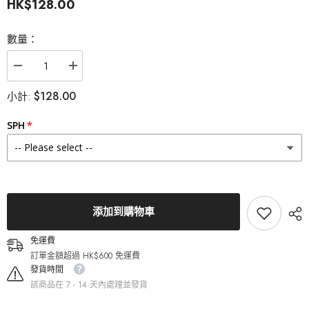
HK$128.00
數量：
減
增
少
加
$128.00
小計:
Lenstown
Lenstown
梨
梨
芝
芝
SPH
瞳
瞳
247
247
Bom
Bom
Gray
Gray
月
月
拋
拋
隱
隱
添加到購物車
形
形
眼
眼
免運費
鏡
鏡
訂單金額超過 HK$600 免運費
（2
（2
發貨時間
片）
片）
該商品在 7 - 14 天內處理並發貨
的
的
數
數