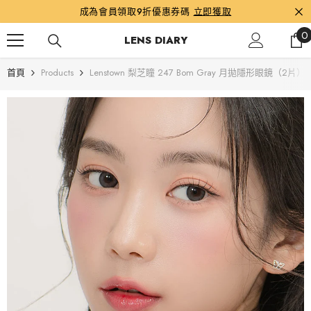
跳到內容
成為會員領取9折優惠券碼
立即獲取
0
0
LENS DIARY
首頁
Products
Lenstown 梨芝瞳 247 Bom Gray 月拋隱形眼鏡（2片）