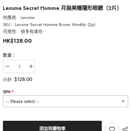
Lensme Secret Homme 月拋美瞳隱形眼鏡（2片）
供應商:
Lensme
SKU:
Lensme Secret Homme Brown Monthly (2p)
可用性:
很多有庫存
HK$128.00
數量：
減
增
少
加
$128.00
小計:
Lensme
Lensme
Secret
Secret
Homme
Homme
SPH
月
月
拋
拋
美
美
瞳
瞳
隱
隱
形
形
眼
眼
添加到購物車