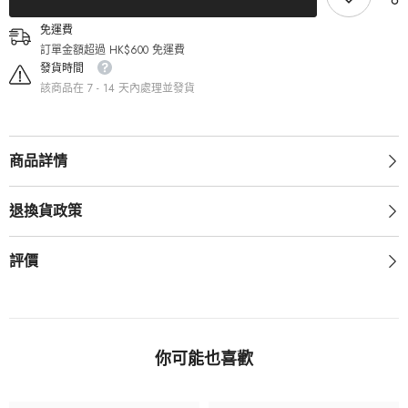
鏡
鏡
（2
（2
免運費
片）
片）
訂單金額超過 HK$600 免運費
的
的
發貨時間
數
數
該商品在 7 - 14 天內處理並發貨
量
量
商品詳情
退換貨政策
評價
你可能也喜歡