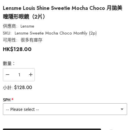
Lensme Louis Shine Sweetie Mocha Choco 月拋美
瞳隱形眼鏡（2片）
供應商:
Lensme
SKU:
Lensme Sweetie Mocha Choco Monthly (2p)
可用性:
很多有庫存
HK$128.00
數量：
減
增
少
加
$128.00
小計:
Lensme
Lensme
Louis
Louis
Shine
Shine
SPH
Sweetie
Sweetie
Mocha
Mocha
Choco
Choco
月
月
拋
拋
美
美