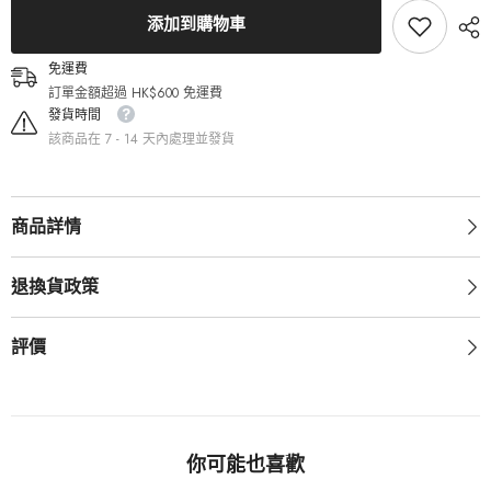
瞳
瞳
添加到購物車
隱
隱
形
形
眼
眼
免運費
鏡
鏡
訂單金額超過 HK$600 免運費
（2
（2
發貨時間
片）
片）
該商品在 7 - 14 天內處理並發貨
的
的
數
數
量
量
商品詳情
退換貨政策
評價
你可能也喜歡