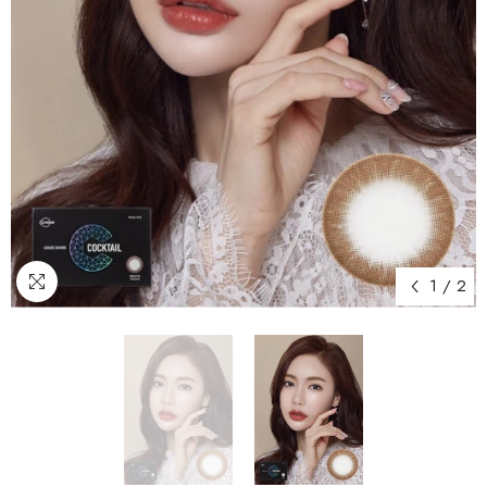
1
/
2