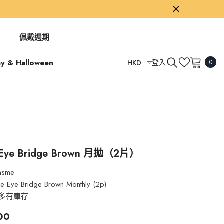
佩戴週期
0
ay & Halloween
登入
HKD
0
項
USD
目
GBP
EUR
AUD
TWD
 Eye Bridge Brown 月拋（2片）
HKD
nsme
e Eye Bridge Brown Monthly (2p)
多有庫存
00