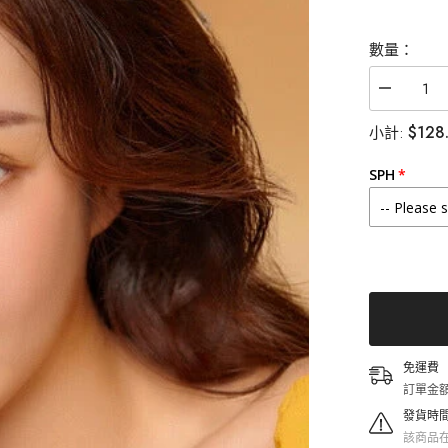
數量：
減
少
$128
小計:
Lensme
Eye
Bridge
SPH
Brown
月
拋
（2
片）
的
數
量
免運費
訂單金額
發貨時
該商品在 