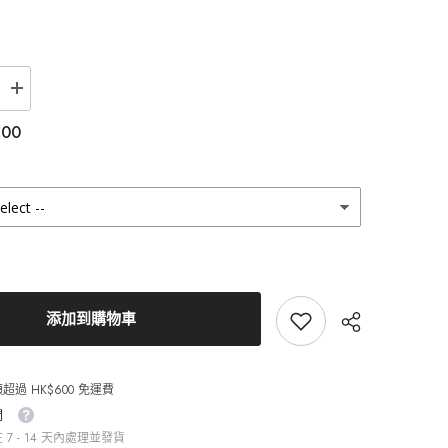
增
加
.00
Lensme
Eye
Bridge
Brown
月
拋
（2
片）
的
數
量
添加到購物車
超過 HK$600 免運費
間
7 - 14 天內處理並發貨