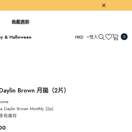
佩戴週期
0
ay & Halloween
登入
HKD
0
項
USD
目
GBP
EUR
AUD
TWD
 Daylin Brown 月拋（2片）
HKD
nsme
e Daylin Brown Monthly (2p)
多有庫存
00