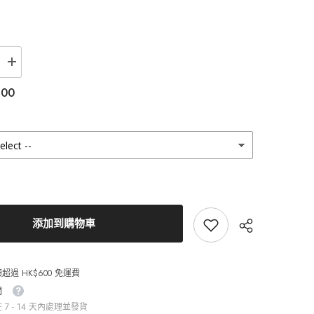
增
加
.00
Lensme
Daylin
Brown
月
拋
（2
片）
的
數
量
添加到購物車
超過 HK$600 免運費
間
7 - 14 天內處理並發貨