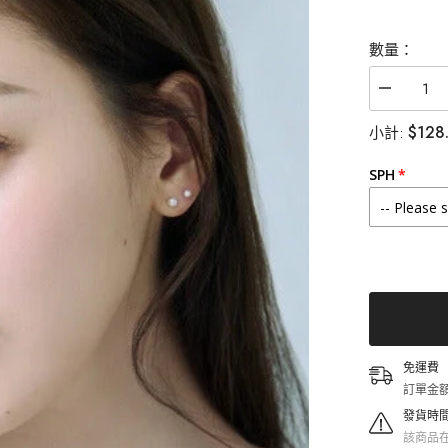
數量：
減
少
$128
小計:
Lensme
Daylin
Brown
SPH
月
拋
（2
片）
的
數
量
免運費
訂單金額
發貨時
該商品在 