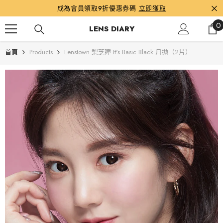
跳到內容
成為會員領取9折優惠券碼
立即獲取
0
0
LENS DIARY
首頁
Products
Lenstown 梨芝瞳 It's Basic Black 月拋（2片）