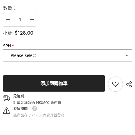
數量：
減
增
少
加
$128.00
小計:
Lenstown
Lenstown
梨
梨
芝
芝
SPH
瞳
瞳
It&#39;s
It&#39;s
basic
basic
Black
Black
月
月
拋
拋
（2
（2
添加到購物車
片）
片）
的
的
免運費
數
數
訂單金額超過 HK$600 免運費
量
量
發貨時間
該商品在 7 - 14 天內處理並發貨