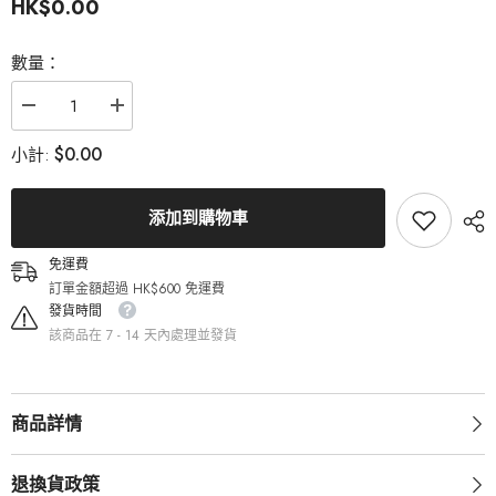
HK$0.00
數量：
減
增
少
加
$0.00
小計:
Cosplay
Cosplay
Halloween
Halloween
Contact
Contact
Lenses
Lenses
添加到購物車
-
-
Itachi
Itachi
Sharingan
Sharingan
免運費
1
1
訂單金額超過 HK$600 免運費
的
的
發貨時間
數
數
量
量
該商品在 7 - 14 天內處理並發貨
商品詳情
退換貨政策