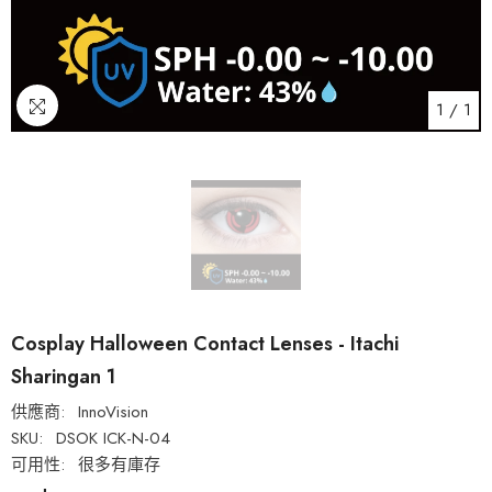
1
/
1
Cosplay Halloween Contact Lenses - Itachi
Sharingan 1
供應商:
InnoVision
SKU:
DSOK ICK-N-04
可用性:
很多有庫存