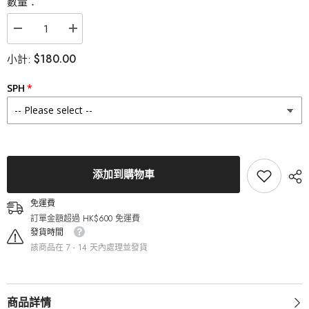
數量：
減
增
少
加
$180.00
小計:
LACELLE
LACELLE
ICONIC
ICONIC
Merry
Merry
SPH
Mocha
Mocha
(30
(30
Pack)
Pack)
的
的
數
數
量
量
添加到購物車
免運費
訂單金額超過 HK$600 免運費
發貨時間
該商品在 7 - 14 天內處理並發貨
商品詳情