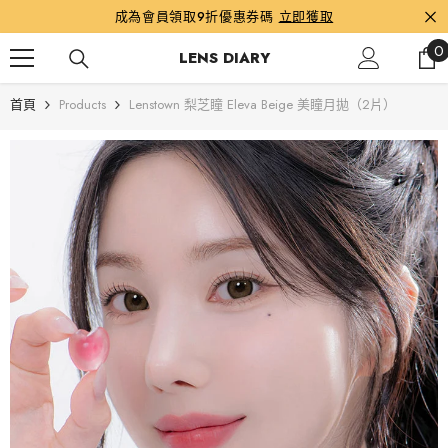
跳到內容
成為會員領取9折優惠券碼
立即獲取
0
0
LENS DIARY
首頁
Products
Lenstown 梨芝瞳 Eleva Beige 美瞳月拋（2片）