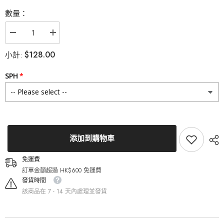
數量：
減
增
少
加
$128.00
小計:
Lenstown
Lenstown
梨
梨
芝
芝
SPH
瞳
瞳
Eleva
Eleva
Beige
Beige
美
美
瞳
瞳
月
月
拋
拋
添加到購物車
（2
（2
片）
片）
免運費
的
的
訂單金額超過 HK$600 免運費
數
數
發貨時間
量
量
該商品在 7 - 14 天內處理並發貨