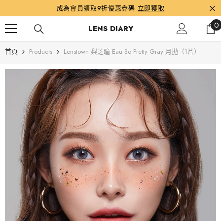
跳到內容
成為會員領取9折優惠券碼
立即獲取
0
0
LENS DIARY
首頁
Products
Lenstown 梨芝瞳 Eau So Pretty Gray 月拋（1片）