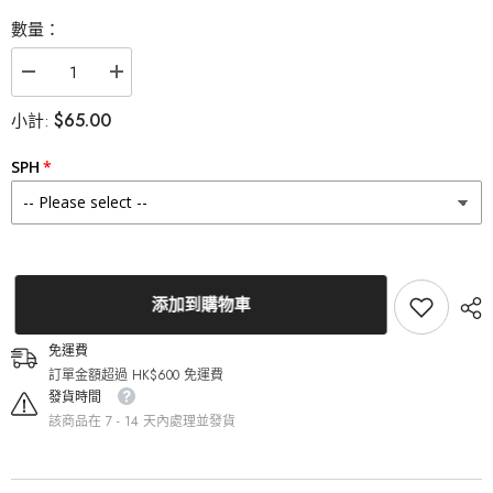
數量：
減
增
少
加
$65.00
小計:
Lenstown
Lenstown
梨
梨
芝
芝
SPH
瞳
瞳
Eau
Eau
so
so
pretty
pretty
Gray
Gray
月
月
拋
拋
添加到購物車
（1
（1
片）
片）
免運費
的
的
訂單金額超過 HK$600 免運費
數
數
量
量
發貨時間
該商品在 7 - 14 天內處理並發貨