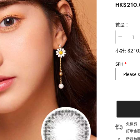
HK$210.
數量：
減
少
$210
小計:
Clalen
Iris
1
SPH
Day
Suzy
Gray
日
拋
美
瞳
隱
形
眼
鏡
免運費
（30
訂單金額
片）
發貨時
的