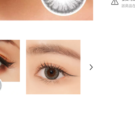
數
該商品在 
量