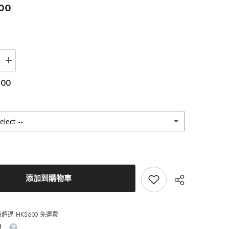
00
增
加
.00
Clalen
Iris
1
Day
Suzy
Gray
日
拋
美
瞳
隱
添加到購物車
形
眼
鏡
（30
超過 HK$600 免運費
片）
間
的