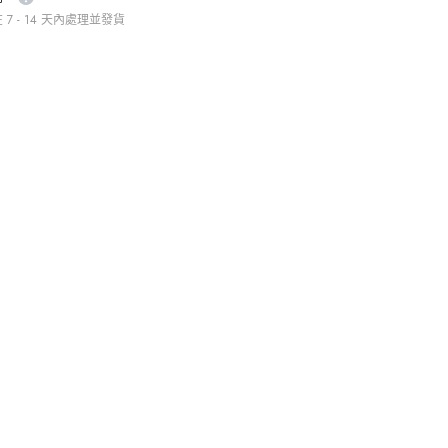
數
7 - 14 天內處理並發貨
量