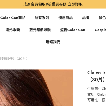
成為會員領取9折優惠券碼
立即獲取
Color Con商品
所有系列
優惠商品
品牌
顏色
隱形眼鏡
散光隱形眼鏡
遠視Color Con
Cospl
聯絡我們
y 日拋美瞳隱形眼鏡（30片）
Clalen
（30片
供應商:
Cl
SKU:
Clale
可用性:
很