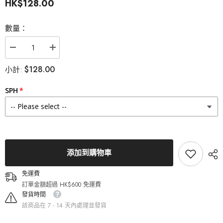
HK$128.00
數量：
減
增
少
加
$128.00
小計:
Lenstown
Lenstown
梨
梨
芝
芝
SPH
瞳
瞳
3Con
3Con
Beloved
Beloved
Gray
Gray
月
月
拋
拋
隱
隱
添加到購物車
形
形
眼
眼
免運費
鏡
鏡
訂單金額超過 HK$600 免運費
（2
（2
發貨時間
片）
片）
該商品在 7 - 14 天內處理並發貨
的
的
數
數